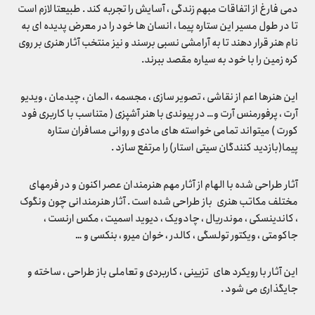
دمی فارغ از اتفاقات مبهم زندگی ، آسایش را تجربه کند . طبیعتا لازم است
تا در طول مسیر این ستاره پیما ، انسان ها خود را در معرض پدیده ای به
نام هنر قرار دهند تا به آرامشی نسبی برسند و نیز منتخب آثار هنری بر روی
کره زمین را با خود به سیاره مقصد ببرند.
این هنرها اعم از نقاشی ، تصویر سازی ، مجسمه ، المان ، چیدمان ، ویدیو
آرت ، پرفورمنس آرت و… در پیوندی با هنر آشپزی ( متناسب با کاربری فود
کورت ) میتواند تمامی خواسته های مادی و روانی مسافران ستاره
پیما(بازدید کنندگان سیتی استار) را مرتفع سازد .
آثار طراحی شده با الهام از آثار مهم هنرمندان عصر اکنون و در فرمهای
مختلف مکاتب هنری باز طراحی شده است . آثار هنرمندانی چون ونگوک
، کاندینسکی ، موندریال ، چادویک ، دیوید اسمیت ، مکس ارنست ،
جاکومتی ، ویکتور تولسگی ، کالدر ، خوان میرو ، بنکسی و …
این آثار با رویکرد های تزیینی ، کاربردی و تعاملی باز طراحی ، ساخته و
جایگذاری می شود .