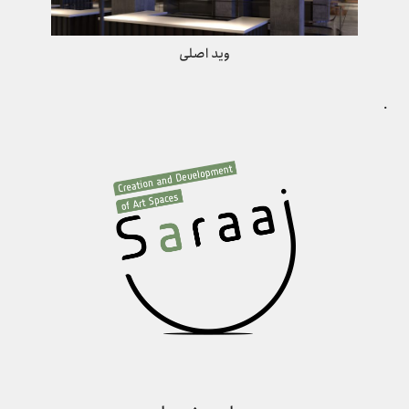
وید اصلی
.