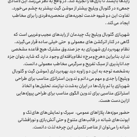
رایدها بایستد تا بازی‌ها را تجربه کند. در واقع به نظر می‌رسد این «شادی
جمعی» در گلوبال ویلیج بیشتر از موشن گیت بیشتر به چشم می‌خورد.
تفاوت این دو شیوه خدمت تجربه‌های منحصربه‌فردی را برای مخاطب
ایجاد می‌کند .
شهربازی گلوبال ویلیج یک چیدمان از رایدهای عجیب‌وغریبی است که
گاهی در کنار اترکشن های معمولی و حتی خیلی ساده قرار می‌گیرند.
نظام بهره‌برداری شهربازی به جز صندوق مشترک هیچ قاعده مشخصی
ندارد بنابراین «هرج‌ومرج» نظام‌یافته‌ای وجود دارد که شاید بتوان جزء
جداناپذیری از سبک تفریح و سرگرمی مخاطب معمولی دانست.
به‌شخصه توجه به این دو زاویه دید بهره‌برداری (موشن گیت و گلوبال
ویلیج) را جدی و مهم می‌دانم و تدوین استراتژی مناسب برای طراحی
شهربازی یا تم پارک‌ها در ایران به‌شدت نیازمند تحلیل‌ها و اتخاذ
استراتژی مناسبی برای تدوین الگوی مناسب برای طراحی پروژه‌هایی
ازاین‌دست هست.
حضور موزه‌ها، پلازاهای عمومی، سیرک و نمایش‌های های‌تک و
ایونت‌های شبانه در قالب‌های متنوع و حتی آتش‌بازی و نورافشانی
شبانه را می‌توان از عناصر تکمیلی این چرخه لذت دانست.