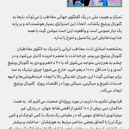
تمرکز بر هویت ملی در یک گفتگوی جهانی مخاطب را می‌تواند بارها به
گلوبال ویلیج بکشاند. اتخاذ این استراتژی بسیار هوشمندانه و بر پایه
یک نیاز عمومی است و واقعیت این است موشن گیت با همه
جذابیت‌هایش این پتانسیل و تنوع را ندارد .
به‌شخصه استایل لذت مخاطب ایرانی را نزدیک به الگوی مخاطبان
گلوبال ویلیج می‌بینم. چرخه لذت با عنصر «خرید» کامل می‌شود و در
چشم به هم زدنی متوجه می‌شوی که با ۲۰ دvهم ورودی به گلوبال ویلیج
آمدی و با حداقل ۱۰۰۰ درهم خرید خارج می‌شوی! چیزی نزدیک به سه
برابر موشن گیت ! این جریان نقدینگی بالا با ایجاد خرده‌فروشی‌ها و انبوه
خدمات تفریح و سرگرمی، سیکلی پویا در اقتصاد پروژه گلوبال ویلیج
ایجاد می‌کند.
فراموش نکنیم ما داریم در مورد پروژه‌ای صحبت می‌کنیم که به همت
حاکمان دبی بیش از ۱۰۰ کشور از اقصی‌نقاط جهان، در پارکی غیر
مینیاتوری (بناهای مهمی که در مقیاس یک‌به‌یک یا کمی کوچک‌تر و کمی
بزرگ‌تر را با الحاق بعضی عناصر مرتبط به هویتشان - ساختند و بیشتر
تمرکزشان را به فروش سوغات یا خدماتشان گذاشته‌اند) گردآمده‌اند که