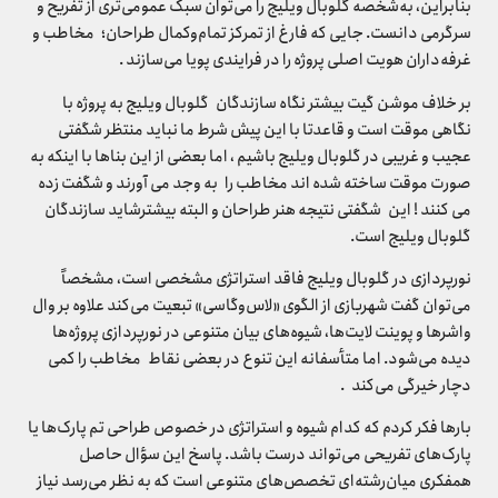
بنابراین، به‌شخصه گلوبال ویلیج را می‌توان سبک عمومی‌تری از تفریح و
سرگرمی دانست. جایی که فارغ از تمرکز تمام‌وکمال طراحان؛ مخاطب و
غرفه‌داران هویت اصلی پروژه را در فرایندی پویا می‌سازند .
بر خلاف موشن گیت بیشتر نگاه سازندگان گلوبال ویلیج به پروژه با
نگاهی موقت است و قاعدتا با این پیش شرط ما نباید منتظر شگفتی
عجیب و غریبی در گلوبال ویلیج باشیم ، اما بعضی از این بناها با اینکه به
صورت موقت ساخته شده اند مخاطب را به وجد می آورند و شگفت زده
می کنند ! این شگفتی نتیجه هنر طراحان و البته بیشترشاید سازندگان
گلوبال ویلیج است.
نورپردازی در گلوبال ویلیج فاقد استراتژی مشخصی است، مشخصاً
می‌توان گفت شهربازی از الگوی «لاس‌وگاسی» تبعیت می‌کند علاوه بر وال
واشرها و پوینت لایت‌ها، شیوه‌های بیان متنوعی در نورپردازی پروژه‌ها
دیده می‌شود. اما متأسفانه این تنوع در بعضی نقاط مخاطب را کمی
دچار خیرگی می‌کند .
بارها فکر کردم که کدام شیوه و استراتژی در خصوص طراحی تم پارک‌ها یا
پارک‌های تفریحی می‌تواند درست باشد. پاسخ این سؤال حاصل
همفکری میان‌رشته‌ای تخصص‌های متنوعی است که به نظر می‌رسد نیاز